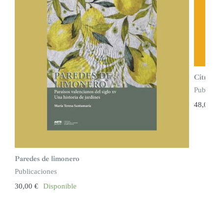
Citrus.
Publicac
48,00
€
Paredes de limonero
Publicaciones
30,00
€
Disponible