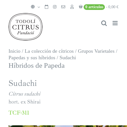
Saltar
0 artículos
0,00 €
al
contenido
Inicio
/
La colección de cítricos
/
Grupos Varietales
/
Papedas y sus híbridos
/
Sudachi
Híbridos de Papeda
Sudachi
Citrus sudachi
hort. ex Shirai
TCF-311