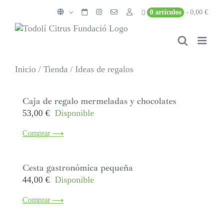
Saltar
0 artículos
0,00 €
al
contenido
Inicio
/
Tienda
/
Ideas de regalos
Caja de regalo mermeladas y chocolates
53,00
€
Disponible
Comprar ⟶
Cesta gastronómica pequeña
44,00
€
Disponible
Comprar ⟶