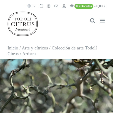
Saltar
0 artículos
0,00 €
al
contenido
Inicio
/
Arte y cítricos
/
Colección de arte Todolí
Citrus
/
Artistas