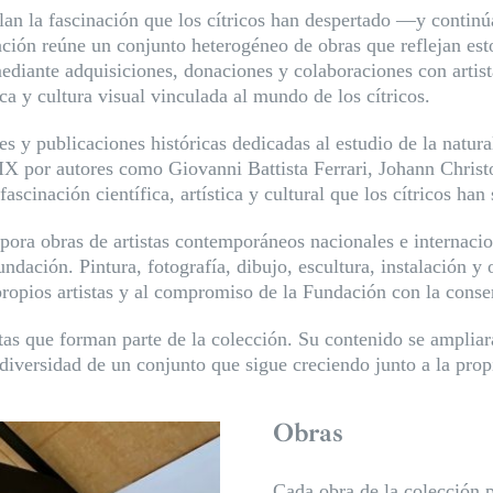
lan la fascinación que los cítricos han despertado —y continú
ación reúne un conjunto heterogéneo de obras que reflejan esto
diante adquisiciones, donaciones y colaboraciones con artista
ca y cultura visual vinculada al mundo de los cítricos.
es y publicaciones históricas dedicadas al estudio de la natur
XIX por autores como Giovanni Battista Ferrari, Johann Chri
scinación científica, artística y cultural que los cítricos han 
orpora obras de artistas contemporáneos nacionales e internaci
undación. Pintura, fotografía, dibujo, escultura, instalación 
propios artistas y al compromiso de la Fundación con la cons
istas que forman parte de la colección. Su contenido se ampli
 diversidad de un conjunto que sigue creciendo junto a la pro
Obras
Cada obra de la colección p