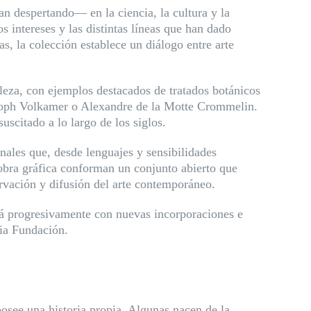
an despertando— en la ciencia, la cultura y la
s intereses y las distintas líneas que han dado
s, la colección establece un diálogo entre arte
aleza, con ejemplos destacados de tratados botánicos
stoph Volkamer o Alexandre de la Motte Crommelin.
suscitado a lo largo de los siglos.
onales que, desde lenguajes y sensibilidades
y obra gráfica conforman un conjunto abierto que
ervación y difusión del arte contemporáneo.
ará progresivamente con nuevas incorporaciones e
pia Fundación.
osee una historia propia. Algunas nacen de la