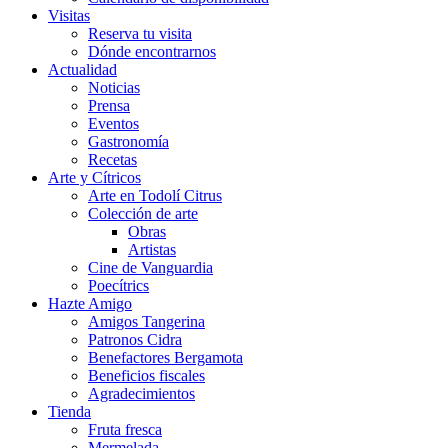
Visitas
Reserva tu visita
Dónde encontrarnos
Actualidad
Noticias
Prensa
Eventos
Gastronomía
Recetas
Arte y Cítricos
Arte en Todolí Citrus
Colección de arte
Obras
Artistas
Cine de Vanguardia
Poecítrics
Hazte Amigo
Amigos Tangerina
Patronos Cidra
Benefactores Bergamota
Beneficios fiscales
Agradecimientos
Tienda
Fruta fresca
Mermelada