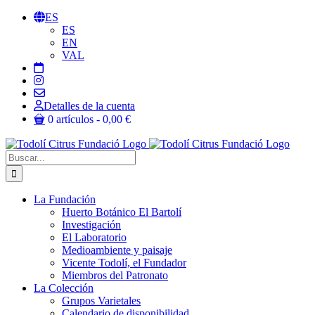
Saltar
ES
al
ES
contenido
EN
VAL
Detalles de la cuenta
0 artículos
0,00 €
Buscar:
La Fundación
Huerto Botánico El Bartolí
Investigación
El Laboratorio
Medioambiente y paisaje
Vicente Todolí, el Fundador
Miembros del Patronato
La Colección
Grupos Varietales
Calendario de disponibilidad