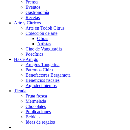
Prensa
Eventos
Gastronomía
Recetas
Arte y Cítricos
Arte en Todolí Citrus
Colección de arte
Obras
Artistas
Cine de Vanguardia
Poecítrics
Hazte Amigo
Amigos Tangerina
Patronos Cidra
Benefactores Bergamota
Beneficios fiscales
Agradecimientos
Tienda
Fruta fresca
Mermelada
Chocolates
Publicaciones
Bebidas
Ideas de regalos