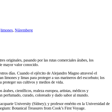
,
limones
,
Núremberg
res originales, pasando por las rutas comerciales árabes, los
 de mayor valor conocido.
nuestros días. Cuando el ejército de Alejandro Magno atravesó el
ban limones y limas para proteger a sus marineros del escorbuto; los
a proteger sus cultivos y medios de vida.
rabes, científicos, realeza europea, artistas, médicos y
s han perfumado, curado, coloreado y dado sabor al mundo.
cquarie University (Sídney); y profesor emérito en la Universidad de
ilegium: Botanical Treasures from Cook’s First Voyage.