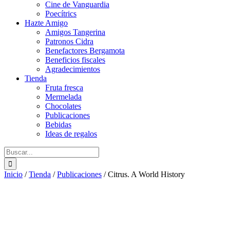
Cine de Vanguardia
Poecítrics
Hazte Amigo
Amigos Tangerina
Patronos Cidra
Benefactores Bergamota
Beneficios fiscales
Agradecimientos
Tienda
Fruta fresca
Mermelada
Chocolates
Publicaciones
Bebidas
Ideas de regalos
Buscar:
Inicio
/
Tienda
/
Publicaciones
/
Citrus. A World History