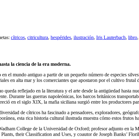
uetas:
cítricos
,
citricultura
,
hespérides
,
ilustración
,
Iris Lauterbach
,
libro
 hasta la ciencia de la era moderna.
vo en el mundo antiguo a partir de un pequeño número de especies silvest
ales en alta mar y los comerciantes que apostaron por el cultivo frutal
omo queda reflejado en la literatura y el arte desde la antigüedad hasta 
ente. Durante las guerras napoleónicas, los barcos británicos transporta
ció en el siglo XIX, la mafia siciliana surgió entre los productores par
rsidad de cítricos ha fascinado a pensadores, exploradores, geógrafos á
poránea, esta rica historia cultural ilustrada muestra cómo estos fruto
Wadham College de la Universidad de Oxford; profesor adjunto en la Ma
Plants, their Classification and Uses, y coautor de Joseph Banks’ Flor