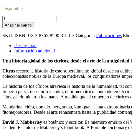
Disponible
Citrus.
A
Añadir al carrito
World
History
SKU:
ISBN 978-3-8365-8590-3-1-1-3
Categoría:
Publicaciones
Etiq
cantidad
Descripción
Información adicional
Una historia global de los cítricos, desde el arte de la antigüedad
Citrus
recorre la historia de este superalimento global desde su culti
coleccionistas nobles de la Europa medieval, los conquistadores imperi
La historia de los cítricos atraviesa la historia de la humanidad, tal c
Imperio persa, descubrió la cidra, el primer cítrico conocido en Occid
“limeys” dominaron los mares. A medida que el comercio de cítricos cre
Mandarina, cidra, pomelo, bergamota, kumquat… una extraordinaria dive
fitomejoradores. Desde el arte renacentista hasta la publicidad contem
David J. Mabberley
es botánico y escritor. Es miembro emérito del 
Leiden. Es autor de Mabberley’s Plant-book: A Portable Dictionary of 