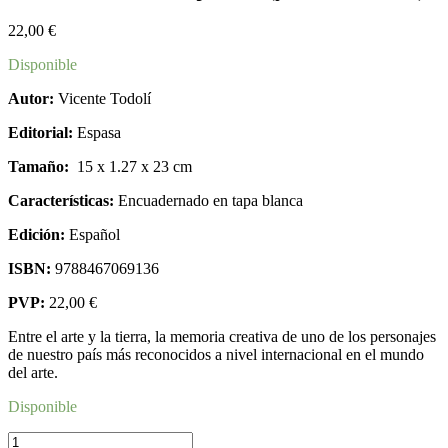
22,00
€
Disponible
Autor:
Vicente Todolí
Editorial:
Espasa
Tamaño:
15
x 1.27 x 23 cm
Características:
Encuadernado en tapa blanca
Edición:
Español
ISBN:
9788467069136
PVP:
22,00 €
Entre el arte y la tierra, la memoria creativa de uno de los personajes
de nuestro país más reconocidos a nivel internacional en el mundo
del arte.
Disponible
Quisiera