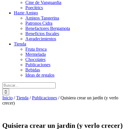
Cine de Vanguardia
Poecítrics
Hazte Amigo
Amigos Tangerina
Patronos Cidra
Benefactores Bergamota
Beneficios fiscales
Agradecimientos
Tienda
Fruta fresca
Mermelada
Chocolates
Publicaciones
Bebidas
Ideas de regalos
Buscar:
Inicio
/
Tienda
/
Publicaciones
/
Quisiera crear un jardín (y verlo
crecer)
Quisiera crear un jardín (y verlo crecer)