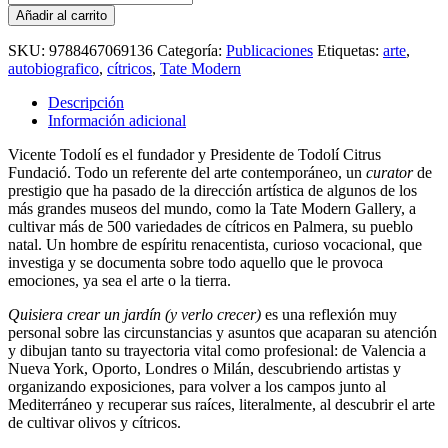
crear
Añadir al carrito
un
jardín
SKU:
9788467069136
Categoría:
Publicaciones
Etiquetas:
arte
,
(y
autobiografico
,
cítricos
,
Tate Modern
verlo
crecer)
Descripción
cantidad
Información adicional
Vicente Todolí es el fundador y Presidente de Todolí Citrus
Fundació. Todo un referente del arte contemporáneo, un
curator
de
prestigio que ha pasado de la dirección artística de algunos de los
más grandes museos del mundo, como la Tate Modern Gallery, a
cultivar más de 500 variedades de cítricos en Palmera, su pueblo
natal. Un hombre de espíritu renacentista, curioso vocacional, que
investiga y se documenta sobre todo aquello que le provoca
emociones, ya sea el arte o la tierra.
Quisiera crear un jardín (y verlo crecer)
es una reflexión muy
personal sobre las circunstancias y asuntos que acaparan su atención
y dibujan tanto su trayectoria vital como profesional: de Valencia a
Nueva York, Oporto, Londres o Milán, descubriendo artistas y
organizando exposiciones, para volver a los campos junto al
Mediterráneo y recuperar sus raíces, literalmente, al descubrir el arte
de cultivar olivos y cítricos.