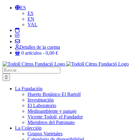
Saltar
ES
al
ES
contenido
EN
VAL
Detalles de la cuenta
0 artículos
0,00 €
Buscar:
La Fundación
Huerto Botánico El Bartolí
Investigación
El Laboratorio
Medioambiente y paisaje
Vicente Todolí, el Fundador
Miembros del Patronato
La Colección
Grupos Varietales
Calendario de disponibilidad