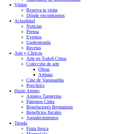
Visitas
Reserva tu visita
Dónde encontrarnos
Actualidad
Noticias
Prensa
Eventos
Gastronomía
Recetas
Arte y Cítricos
Arte en Todolí Citrus
Colección de arte
Obras
Artistas
Cine de Vanguardia
Poecítrics
Hazte Amigo
Amigos Tangerina
Patronos Cidra
Benefactores Bergamota
Beneficios fiscales
Agradecimientos
Tienda
Fruta fresca
Mermelada