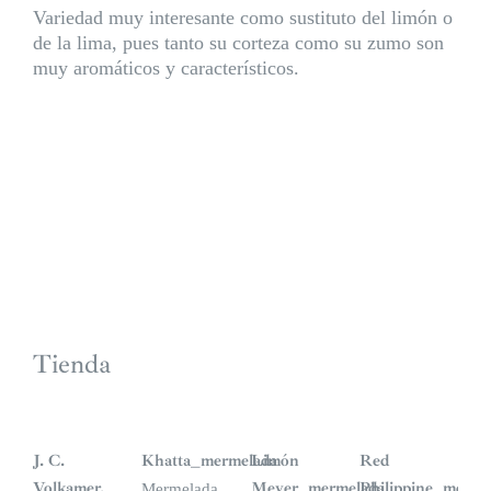
Variedad muy interesante como sustituto del limón o
de la lima, pues tanto su corteza como su zumo son
muy aromáticos y característicos.
Tienda
J. C.
Khatta_mermelada
Limón
Red
Volkamer.
Meyer_mermelada
Philippine_merme
Mermelada