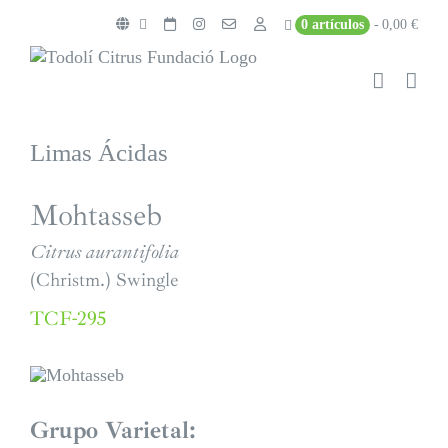
Saltar
0 artículos
0,00 €
al
contenido
Limas Ácidas
Mohtasseb
Citrus aurantifolia
(Christm.) Swingle
TCF-295
Grupo Varietal: