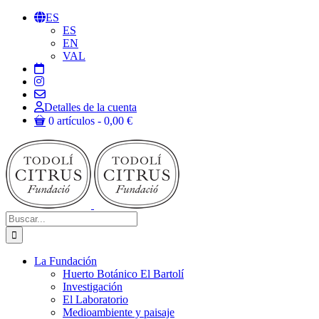
Saltar
ES
al
ES
contenido
EN
VAL
Detalles de la cuenta
0 artículos
0,00 €
Buscar:
La Fundación
Huerto Botánico El Bartolí
Investigación
El Laboratorio
Medioambiente y paisaje