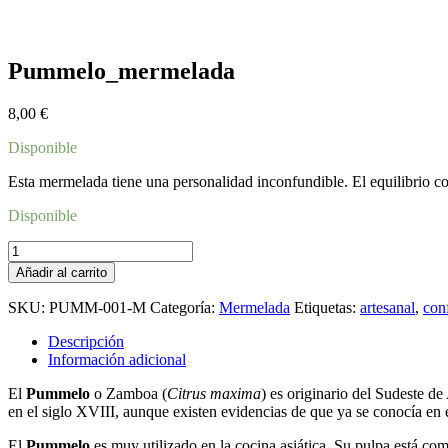
Pummelo_mermelada
8,00
€
Disponible
Esta mermelada tiene una personalidad inconfundible. El equilibrio c
Disponible
Pummelo_mermelada
cantidad
Añadir al carrito
SKU:
PUMM-001-M
Categoría:
Mermelada
Etiquetas:
artesanal
,
conf
Descripción
Información adicional
El
Pummelo
o Zamboa (
Citrus maxima
) es originario del Sudeste d
en el siglo XVIII, aunque existen evidencias de que ya se conocía en e
El
Pummelo
es muy utilizado en la cocina asiática. Su pulpa está c