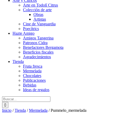
Arte y Cítricos
Arte en Todolí Citrus
Colección de arte
Obras
Artistas
Cine de Vanguardia
Poecítrics
Hazte Amigo
Amigos Tangerina
Patronos Cidra
Benefactores Bergamota
Beneficios fiscales
Agradecimientos
Tienda
Fruta fresca
Mermelada
Chocolates
Publicaciones
Bebidas
Ideas de regalos
Buscar:
Inicio
/
Tienda
/
Mermelada
/
Pummelo_mermelada