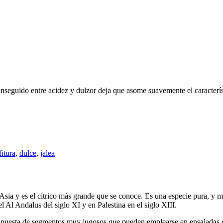
onseguido entre acidez y dulzor deja que asome suavemente el caracterí
itura
,
dulce
,
jalea
e Asia y es el cítrico más grande que se conoce. Es una especie pura,
l Al Andalus del siglo XI y en Palestina en el siglo XIII.
ompuesta de segmentos muy jugosos que pueden emplearse en ensaladas o