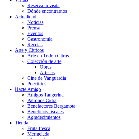
Reserva tu visita
Dónde encontrarnos
Actualidad
Noticias
Prensa
Eventos
Gastronomía
Recetas
Arte y Cítricos
Arte en Todolí Citrus
Colección de arte
Obras
Artistas
Cine de Vanguardia
Poecítrics
Hazte Amigo
Amigos Tangerina
Patronos Cidra
Benefactores Bergamota
Beneficios fiscales
Agradecimientos
Tienda
Fruta fresca
Mermelada