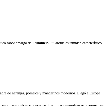
stico sabor amargo del
Pummelo
. Su aroma es también característico.
 y madre de naranjas, pomelos y mandarinos modernos. Llegó a Europa
 para hacer dulces y conservas. Las hojas se emplean para aromatizar