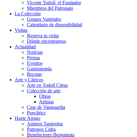
Vicente Todolí, el Fundador
Miembros del Patronato
La Colección
Grupos Varietales
Calendario de disponibilidad
Visitas
Reserva tu visita
Dónde encontrarnos
Actualidad
Noticias
Prensa
Eventos
Gastronomía
Recetas
Arte y Cítricos
Arte en Todolí Citrus
Colección de arte
Obras
Artistas
Cine de Vanguardia
Poecítrics
Hazte Amigo
Amigos Tangerina
Patronos Cidra
Benefactores Bergamota