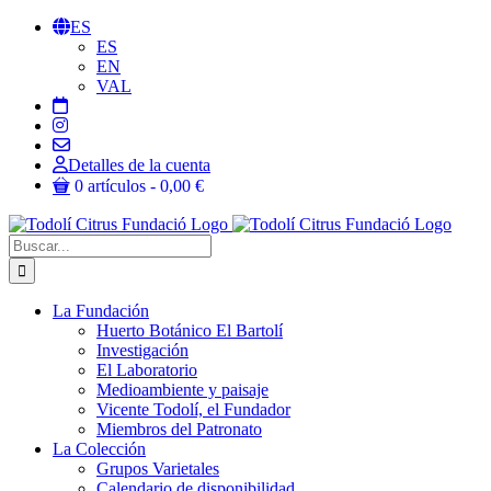
Saltar
ES
al
ES
contenido
EN
VAL
Detalles de la cuenta
0 artículos
0,00 €
Buscar:
La Fundación
Huerto Botánico El Bartolí
Investigación
El Laboratorio
Medioambiente y paisaje
Vicente Todolí, el Fundador
Miembros del Patronato
La Colección
Grupos Varietales
Calendario de disponibilidad