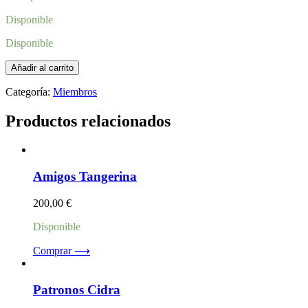
Disponible
Disponible
Benefactor
Añadir al carrito
Bergamota
cantidad
Categoría:
Miembros
Productos relacionados
Amigos Tangerina
200,00
€
Disponible
Comprar ⟶
Patronos Cidra