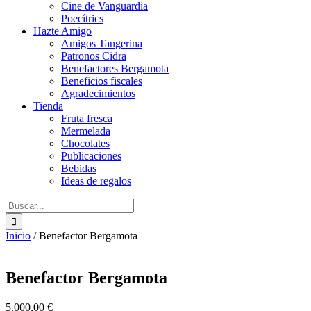
Cine de Vanguardia
Poecítrics
Hazte Amigo
Amigos Tangerina
Patronos Cidra
Benefactores Bergamota
Beneficios fiscales
Agradecimientos
Tienda
Fruta fresca
Mermelada
Chocolates
Publicaciones
Bebidas
Ideas de regalos
Buscar:
Inicio
/
Benefactor Bergamota
Benefactor Bergamota
5.000,00
€