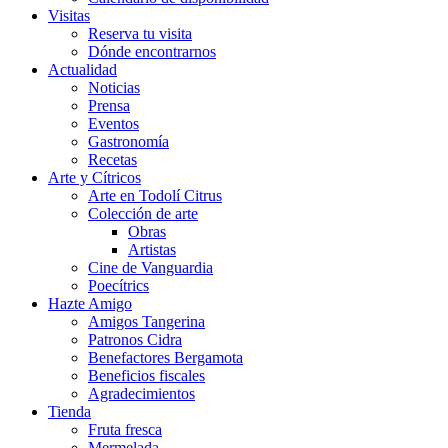
Visitas
Reserva tu visita
Dónde encontrarnos
Actualidad
Noticias
Prensa
Eventos
Gastronomía
Recetas
Arte y Cítricos
Arte en Todolí Citrus
Colección de arte
Obras
Artistas
Cine de Vanguardia
Poecítrics
Hazte Amigo
Amigos Tangerina
Patronos Cidra
Benefactores Bergamota
Beneficios fiscales
Agradecimientos
Tienda
Fruta fresca
Mermelada