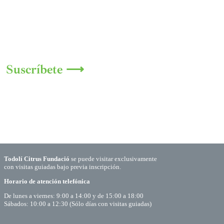
Suscríbete ⟶
Todolí Citrus Fundació
se puede visitar exclusivamente
con visitas guiadas bajo previa inscripción.
Horario de atención telefónica
De lunes a viernes: 9:00 a 14:00 y de 15:00 a 18:00
Sábados: 10:00 a 12:30 (Sólo días con visitas guiadas)