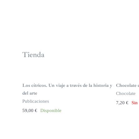
Tienda
S
i
n
Los cítricos. Un viaje a través de la historia y
Chocolate d
s
t
del arte
Chocolate
o
c
Publicaciones
7,20
€
Sin
k
59,00
€
Disponible