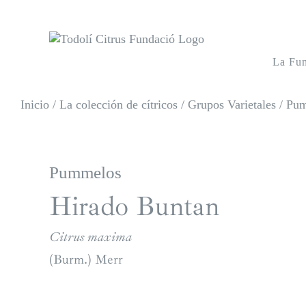
Saltar
al
contenido
La Fu
Inicio
/
La colección de cítricos
/
Grupos Varietales
/
Pum
Pummelos
Hirado Buntan
Citrus maxima
(Burm.) Merr