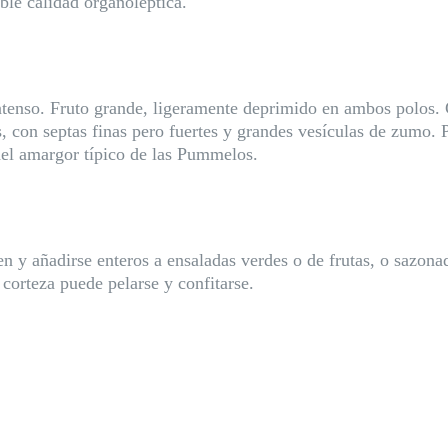
ible calidad organoléptica.
tenso. Fruto grande, ligeramente deprimido en ambos polos. Co
con septas finas pero fuertes y grandes vesículas de zumo. P
del amargor típico de las Pummelos.
en y añadirse enteros a ensaladas verdes o de frutas, o saz
corteza puede pelarse y confitarse.