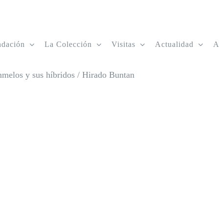
ndación
La Colección
Visitas
Actualidad
A
melos y sus híbridos
/
Hirado Buntan