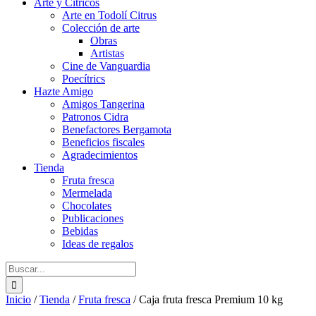
Arte y Cítricos
Arte en Todolí Citrus
Colección de arte
Obras
Artistas
Cine de Vanguardia
Poecítrics
Hazte Amigo
Amigos Tangerina
Patronos Cidra
Benefactores Bergamota
Beneficios fiscales
Agradecimientos
Tienda
Fruta fresca
Mermelada
Chocolates
Publicaciones
Bebidas
Ideas de regalos
Buscar:
Inicio
/
Tienda
/
Fruta fresca
/
Caja fruta fresca Premium 10 kg