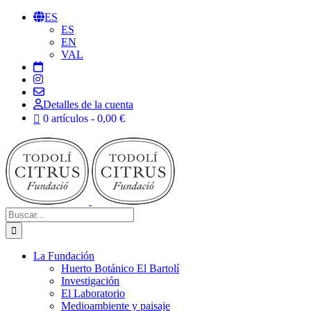
Saltar
ES
al
ES
contenido
EN
VAL
Detalles de la cuenta
0 artículos
0,00 €
Buscar:
La Fundación
Huerto Botánico El Bartolí
Investigación
El Laboratorio
Medioambiente y paisaje