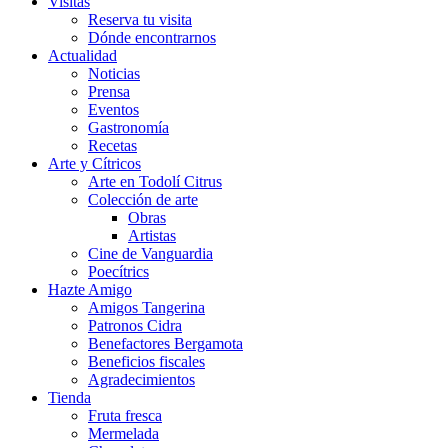
Visitas
Reserva tu visita
Dónde encontrarnos
Actualidad
Noticias
Prensa
Eventos
Gastronomía
Recetas
Arte y Cítricos
Arte en Todolí Citrus
Colección de arte
Obras
Artistas
Cine de Vanguardia
Poecítrics
Hazte Amigo
Amigos Tangerina
Patronos Cidra
Benefactores Bergamota
Beneficios fiscales
Agradecimientos
Tienda
Fruta fresca
Mermelada