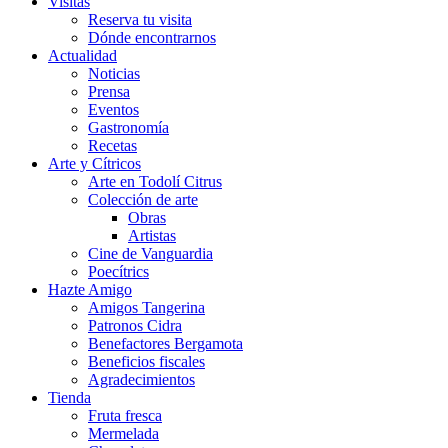
Visitas
Reserva tu visita
Dónde encontrarnos
Actualidad
Noticias
Prensa
Eventos
Gastronomía
Recetas
Arte y Cítricos
Arte en Todolí Citrus
Colección de arte
Obras
Artistas
Cine de Vanguardia
Poecítrics
Hazte Amigo
Amigos Tangerina
Patronos Cidra
Benefactores Bergamota
Beneficios fiscales
Agradecimientos
Tienda
Fruta fresca
Mermelada