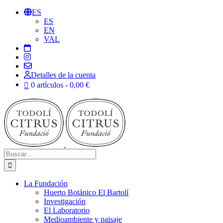
Saltar
ES
al
ES
contenido
EN
VAL
Detalles de la cuenta
0 artículos
0,00 €
Buscar:
La Fundación
Huerto Botánico El Bartolí
Investigación
El Laboratorio
Medioambiente y paisaje