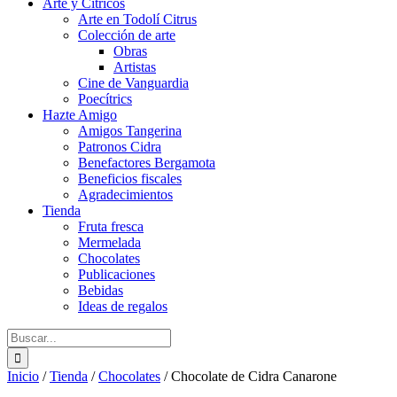
Arte y Cítricos
Arte en Todolí Citrus
Colección de arte
Obras
Artistas
Cine de Vanguardia
Poecítrics
Hazte Amigo
Amigos Tangerina
Patronos Cidra
Benefactores Bergamota
Beneficios fiscales
Agradecimientos
Tienda
Fruta fresca
Mermelada
Chocolates
Publicaciones
Bebidas
Ideas de regalos
Buscar:
Inicio
/
Tienda
/
Chocolates
/
Chocolate de Cidra Canarone