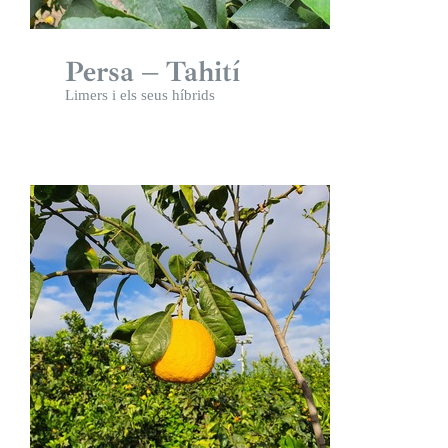
Persa – Tahití
Limers i els seus híbrids