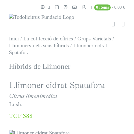
Skip
0 items
0,00 €
to
content
Inici
/
La col·lecció de cítrics
/
Grups Varietals
/
Llimoners i els seus híbrids
/
Llimoner cidrat
Spatafora
Híbrids de Llimoner
Llimoner cidrat Spatafora
Citrus limonimedica
Lush.
TCF-388