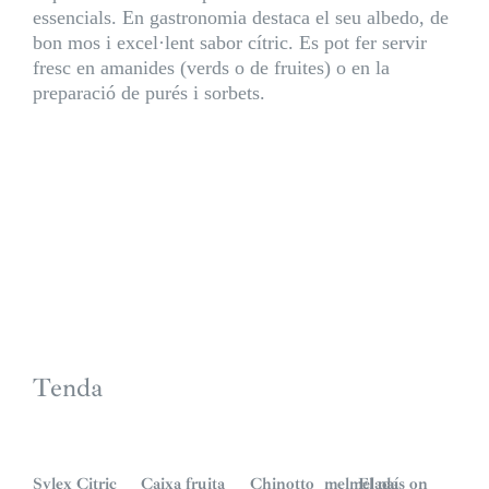
essencials. En gastronomia destaca el seu albedo, de
bon mos i excel·lent sabor cítric. Es pot fer servir
fresc en amanides (verds o de fruites) o en la
preparació de purés i sorbets.
Tenda
S
i
n
Sylex Citric
Caixa fruita
Chinotto_melmelada
El país on