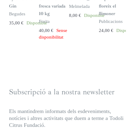
s
t
Gin
fresca variada
floreix el
Melmelada
o
c
10 kg
llimoner
Begudes
8,00
€
Disponible
k
Fruita
Publicacions
35,00
€
Disponible
40,00
€
Sense
24,00
€
Disponibl
disponibilitat
Subscripció a la nostra newsletter
Els mantindrem informats dels esdeveniments,
notícies i altres activitats que duem a terme a Todoli
Citrus Fundació.