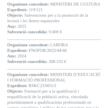
Organisme concedent:
MINISTERI DE CULTURA
Expedient:
119/121
Objecte:
Subvencions per a la promoció de la
lectura i les lletres espanyoles
Any:
2025
Subvenció concedida:
9.000 €
Organisme concedent:
LABORA
Expedient:
FNOFOR/2023/44/46
Any:
2024
Subvenció concedida:
208.533 €
Organisme concedent:
MINISTERI D’EDUCACIÓ
I FORMACIÓ PROFESSIONAL
Expedient:
RSKC23/00113
Objecte:
Formació per a la qualificació i
requalificació de la població activa, vinculada
prioritàriament a qualificacions professionals en
sectors estratègics i millora de les capacitats per a la