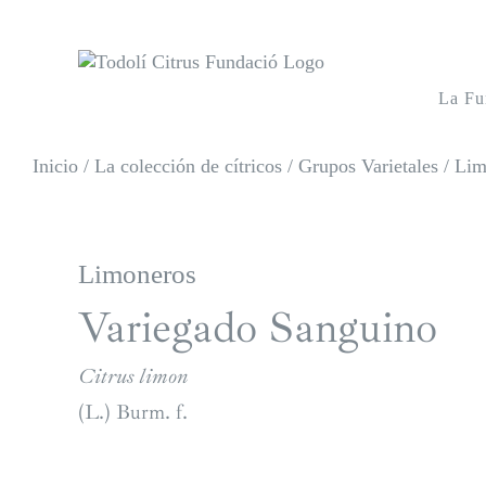
Saltar
al
contenido
La Fu
Inicio
/
La colección de cítricos
/
Grupos Varietales
/
Lim
Limoneros
Variegado Sanguino
Citrus limon
(L.) Burm. f.