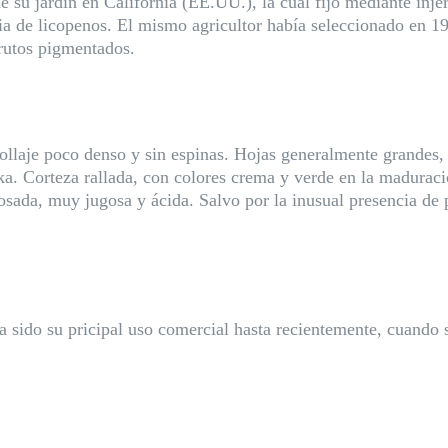
su jardín en California (EE.UU.), la cual fijó mediante injer
ria de licopenos. El mismo agricultor había seleccionado en 
frutos pigmentados.
ollaje poco denso y sin espinas. Hojas generalmente grandes,
a. Corteza rallada, con colores crema y verde en la maduraci
rosada, muy jugosa y ácida. Salvo por la inusual presencia de
a sido su pricipal uso comercial hasta recientemente, cuando s