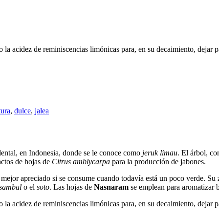
la acidez de reminiscencias limónicas para, en su decaimiento, dejar 
tura
,
dulce
,
jalea
idental, en Indonesia, donde se le conoce como
jeruk limau
. El árbol, c
actos de hojas de
Citrus amblycarpa
para la producción de jabones.
mejor apreciado si se consume cuando todavía está un poco verde. Su 
sambal
o el
soto
. Las hojas de
Nasnaram
se emplean para aromatizar b
la acidez de reminiscencias limónicas para, en su decaimiento, dejar 