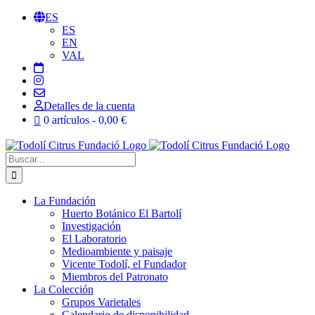
Saltar
ES
al
ES
contenido
EN
VAL
Detalles de la cuenta
0 artículos
0,00 €
Buscar:
La Fundación
Huerto Botánico El Bartolí
Investigación
El Laboratorio
Medioambiente y paisaje
Vicente Todolí, el Fundador
Miembros del Patronato
La Colección
Grupos Varietales
Calendario de disponibilidad