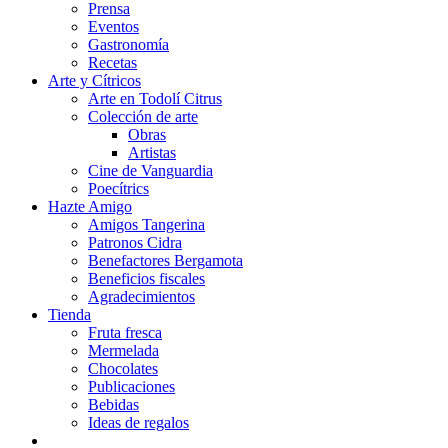
Prensa
Eventos
Gastronomía
Recetas
Arte y Cítricos
Arte en Todolí Citrus
Colección de arte
Obras
Artistas
Cine de Vanguardia
Poecítrics
Hazte Amigo
Amigos Tangerina
Patronos Cidra
Benefactores Bergamota
Beneficios fiscales
Agradecimientos
Tienda
Fruta fresca
Mermelada
Chocolates
Publicaciones
Bebidas
Ideas de regalos