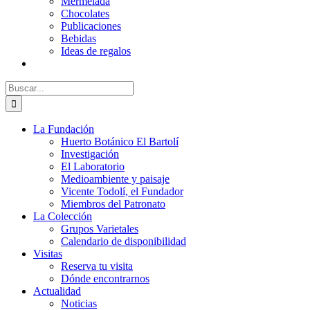
Mermelada
Chocolates
Publicaciones
Bebidas
Ideas de regalos
Buscar:
La Fundación
Huerto Botánico El Bartolí
Investigación
El Laboratorio
Medioambiente y paisaje
Vicente Todolí, el Fundador
Miembros del Patronato
La Colección
Grupos Varietales
Calendario de disponibilidad
Visitas
Reserva tu visita
Dónde encontrarnos
Actualidad
Noticias