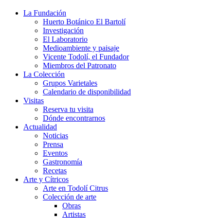
La Fundación
Huerto Botánico El Bartolí
Investigación
El Laboratorio
Medioambiente y paisaje
Vicente Todolí, el Fundador
Miembros del Patronato
La Colección
Grupos Varietales
Calendario de disponibilidad
Visitas
Reserva tu visita
Dónde encontrarnos
Actualidad
Noticias
Prensa
Eventos
Gastronomía
Recetas
Arte y Cítricos
Arte en Todolí Citrus
Colección de arte
Obras
Artistas