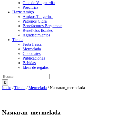
Cine de Vanguardia
Poecítrics
Hazte Amigo
Amigos Tangerina
Patronos Cidra
Benefactores Bergamota
Beneficios fiscales
Agradecimientos
Tienda
Fruta fresca
Mermelada
Chocolates
Publicaciones
Bebidas
Ideas de regalos
Buscar:
Inicio
/
Tienda
/
Mermelada
/
Nasnaran_mermelada
Nasnaran_mermelada