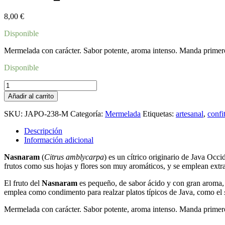
8,00
€
Disponible
Mermelada con carácter. Sabor potente, aroma intenso. Manda primero 
Disponible
Nasnaran_mermelada
cantidad
Añadir al carrito
SKU:
JAPO-238-M
Categoría:
Mermelada
Etiquetas:
artesanal
,
confi
Descripción
Información adicional
Nasnaram
(
Citrus
amblycarpa
) es un cítrico originario de Java Occ
frutos como sus hojas y flores son muy aromáticos, y se emplean extr
El fruto del
Nasnaram
es pequeño, de sabor ácido y con gran aroma, 
emplea como condimento para realzar platos típicos de Java, como el
Mermelada con carácter. Sabor potente, aroma intenso. Manda primero 