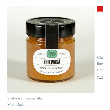
Chocola
flor de 
Chocola
7,20
€
Shikwasa_mermelada
Mermelada