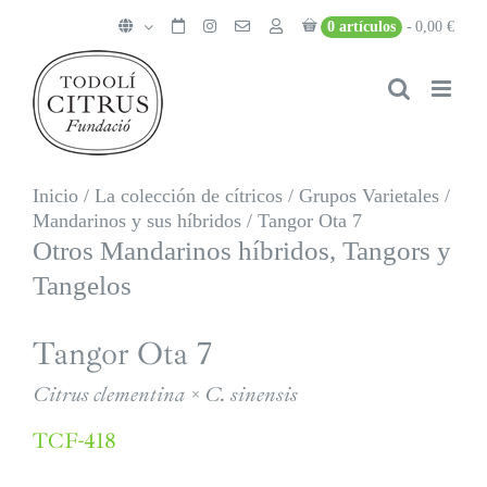
Saltar
0 artículos
0,00 €
al
contenido
Inicio
/
La colección de cítricos
/
Grupos Varietales
/
Mandarinos y sus híbridos
/
Tangor Ota 7
Otros Mandarinos híbridos, Tangors y
Tangelos
Tangor Ota 7
Citrus clementina × C. sinensis
TCF-418