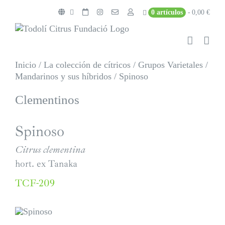
Saltar
0 artículos
0,00 €
al
contenido
Inicio
/
La colección de cítricos
/
Grupos Varietales
/
Mandarinos y sus híbridos
/
Spinoso
Clementinos
Spinoso
Citrus clementina
hort. ex Tanaka
TCF-209