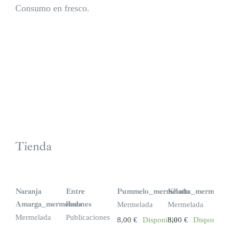
Consumo en fresco.
Tienda
Naranja
Entre
Pummelo_mermelada
Khatta_mermelad
Amarga_mermelada
limones
Mermelada
Mermelada
Mermelada
Publicaciones
8,00
€
Disponible
8,00
€
Disponible