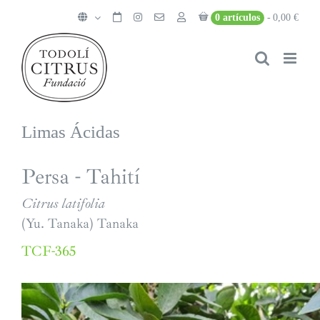
Saltar
0 artículos
0,00 €
al
contenido
Limas Ácidas
Persa - Tahití
Citrus latifolia
(Yu. Tanaka) Tanaka
TCF-365