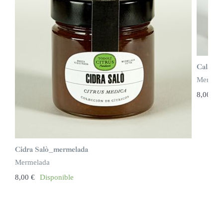
Calamo
Mermel
8,00
€
Cidra Salò_mermelada
Mermelada
8,00
€
Disponible