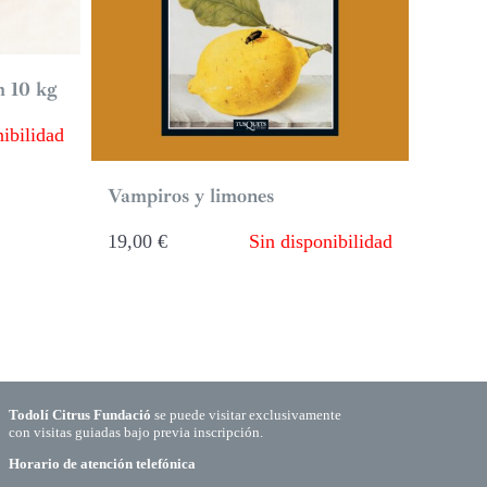
m 10 kg
ibilidad
Vampiros y limones
19,00
€
Sin disponibilidad
Todolí Citrus Fundació
se puede visitar exclusivamente
con visitas guiadas bajo previa inscripción.
Horario de atención telefónica