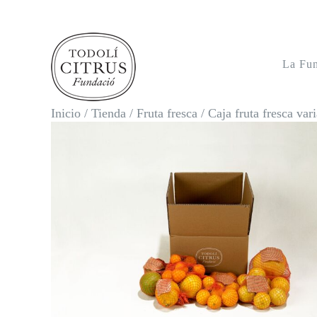
Saltar
al
contenido
La Fu
Inicio
/
Tienda
/
Fruta fresca
/
Caja fruta fresca var