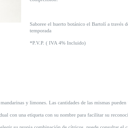
Saboree el huerto botánico el Bartolí a través d
temporada
*P.V.P. ( IVA 4% Incluido)
mandarinas y limones. Las cantidades de las mismas pueden va
dual con una etiqueta con su nombre para facilitar su reconoc
elegir su propia combinación de cítricos, puede consultar el 