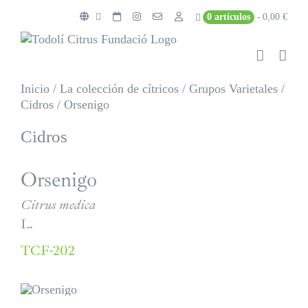
Saltar
0 artículos
0,00 €
al
contenido
Inicio
/
La colección de cítricos
/
Grupos Varietales
/
Cidros
/
Orsenigo
Cidros
Orsenigo
Citrus medica
L.
TCF-202