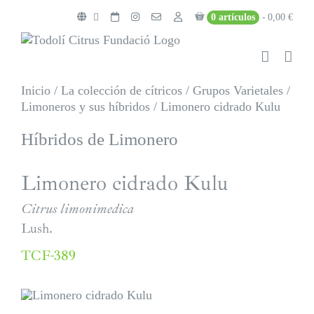
Saltar
0 artículos
0,00 €
al
contenido
Inicio
/
La colección de cítricos
/
Grupos Varietales
/
Limoneros y sus híbridos
/
Limonero cidrado Kulu
Híbridos de Limonero
Limonero cidrado Kulu
Citrus limonimedica
Lush.
TCF-389