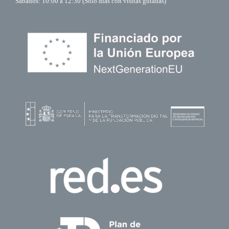
Sábados: 10:00 a 12:30 (Sólo días con visitas guiadas)