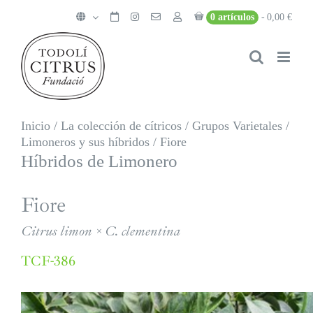
Saltar
0 artículos
0,00 €
al
contenido
Inicio
/
La colección de cítricos
/
Grupos Varietales
/
Limoneros y sus híbridos
/
Fiore
Híbridos de Limonero
Fiore
Citrus limon × C. clementina
TCF-386