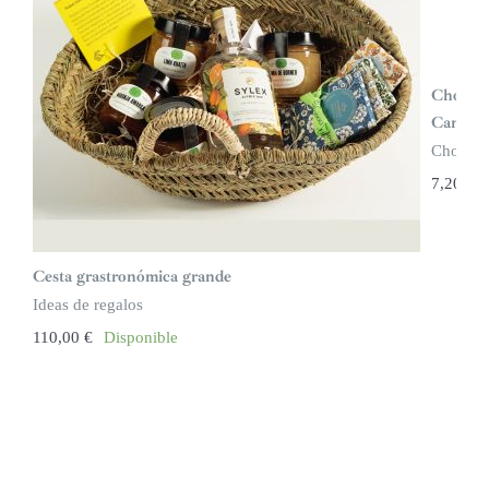
Chocola
Canaro
Chocola
7,20
€
Cesta grastronómica grande
Ideas de regalos
110,00
€
Disponible