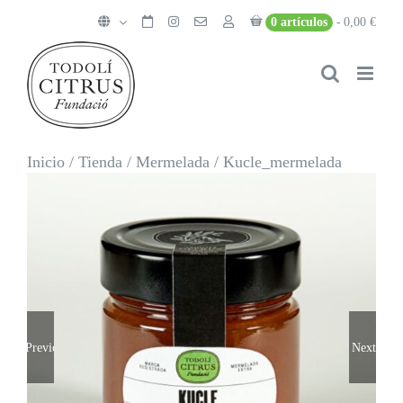
Saltar
0 artículos
0,00 €
al
contenido
Inicio
/
Tienda
/
Mermelada
/
Kucle_mermelada
Previous
Next