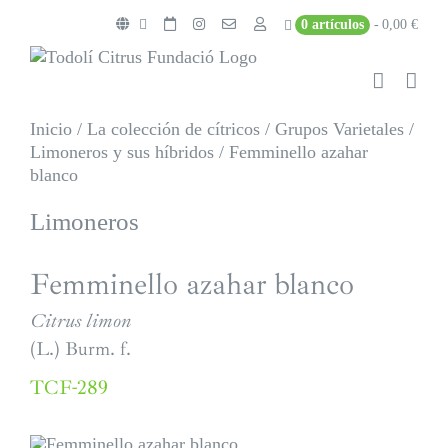
Saltar
0 artículos
0,00 €
al
contenido
Inicio
/
La colección de cítricos
/
Grupos Varietales
/
Limoneros y sus híbridos
/
Femminello azahar
blanco
Limoneros
Femminello azahar blanco
Citrus limon
(L.) Burm. f.
TCF-289