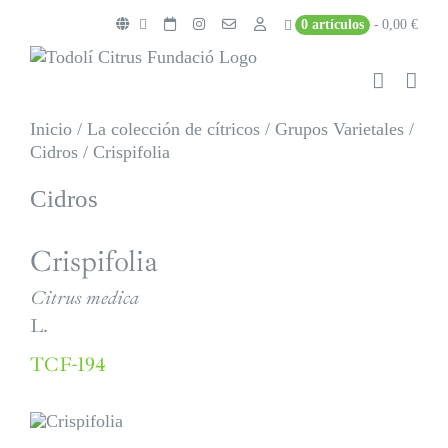
Saltar
0 artículos
0,00 €
al
contenido
Inicio
/
La colección de cítricos
/
Grupos Varietales
/
Cidros
/
Crispifolia
Cidros
Crispifolia
Citrus medica
L.
TCF-194