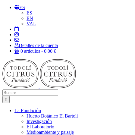
Saltar
ES
al
ES
contenido
EN
VAL
Detalles de la cuenta
0 artículos
0,00 €
Buscar:
La Fundación
Huerto Botánico El Bartolí
Investigación
El Laboratorio
Medioambiente y paisaje