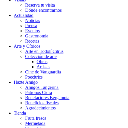
Reserva tu visita
Dónde encontrarnos
Actualidad
Noticias
Prensa
Eventos
Gastronomía
Recetas
Arte y Cítricos
Arte en Todolí Citrus
Colección de arte
Obras
Artistas
Cine de Vanguardia
Poecítrics
Hazte Amigo
Amigos Tangerina
Patronos Cidra
Benefactores Bergamota
Beneficios fiscales
Agradecimientos
Tienda
Fruta fresca
Mermelada