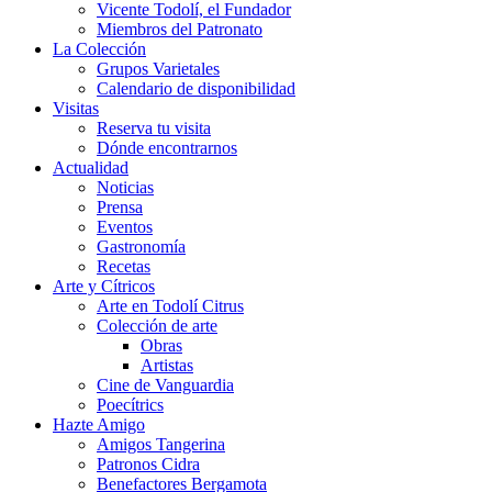
Vicente Todolí, el Fundador
Miembros del Patronato
La Colección
Grupos Varietales
Calendario de disponibilidad
Visitas
Reserva tu visita
Dónde encontrarnos
Actualidad
Noticias
Prensa
Eventos
Gastronomía
Recetas
Arte y Cítricos
Arte en Todolí Citrus
Colección de arte
Obras
Artistas
Cine de Vanguardia
Poecítrics
Hazte Amigo
Amigos Tangerina
Patronos Cidra
Benefactores Bergamota