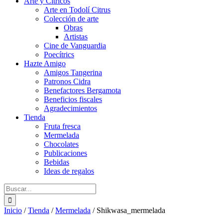
Arte y Cítricos
Arte en Todolí Citrus
Colección de arte
Obras
Artistas
Cine de Vanguardia
Poecítrics
Hazte Amigo
Amigos Tangerina
Patronos Cidra
Benefactores Bergamota
Beneficios fiscales
Agradecimientos
Tienda
Fruta fresca
Mermelada
Chocolates
Publicaciones
Bebidas
Ideas de regalos
Buscar:
Inicio
/
Tienda
/
Mermelada
/
Shikwasa_mermelada