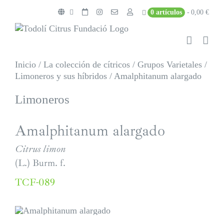
Saltar
0 artículos
0,00 €
al
contenido
Inicio
/
La colección de cítricos
/
Grupos Varietales
/
Limoneros y sus híbridos
/
Amalphitanum alargado
Limoneros
Amalphitanum alargado
Citrus limon
(L.) Burm. f.
TCF-089