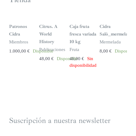
S
i
n
Patronos
Citrus. A
Caja fruta
Cidra
s
t
Cidra
World
fresca variada
Salò_mermelada
o
c
History
10 kg
Miembros
Mermelada
k
Publicaciones
Fruta
1.000,00
€
Disponible
8,00
€
Disponible
48,00
€
Disponible
40,00
€
Sin
disponibilidad
Suscripción a nuestra newsletter