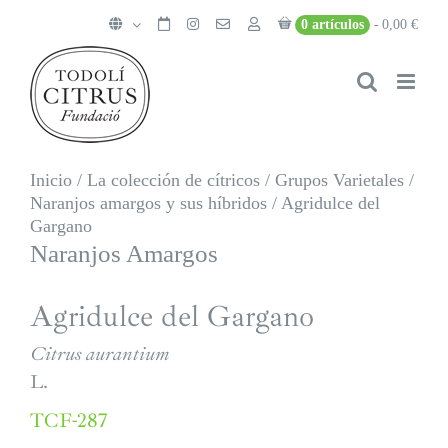
Saltar
0 artículos
0,00 €
al
contenido
Inicio
/
La colección de cítricos
/
Grupos Varietales
/
Naranjos amargos y sus híbridos
/
Agridulce del
Gargano
Naranjos Amargos
Agridulce del Gargano
Citrus aurantium
L.
TCF-287