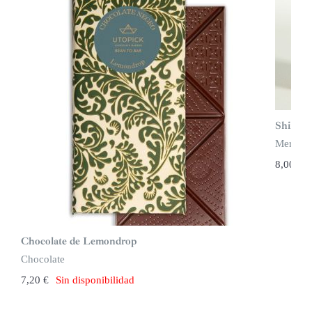
Shikwa
Mermel
8,00
€
Chocolate de Lemondrop
Chocolate
7,20
€
Sin disponibilidad