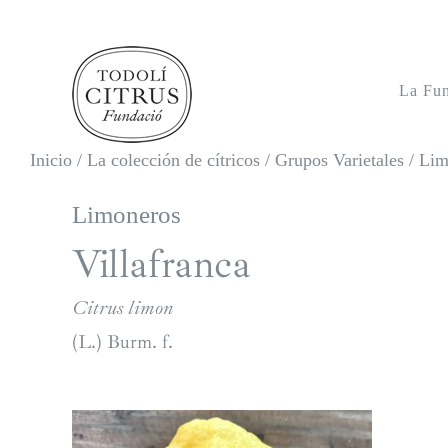
Saltar
al
contenido
La Fu
Inicio
/
La colección de cítricos
/
Grupos Varietales
/
Lim
Limoneros
Villafranca
Citrus limon
(L.) Burm. f.