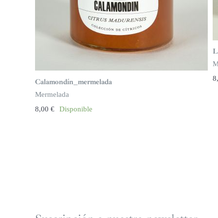
L
M
8
Calamondín_mermelada
Mermelada
8,00
€
Disponible