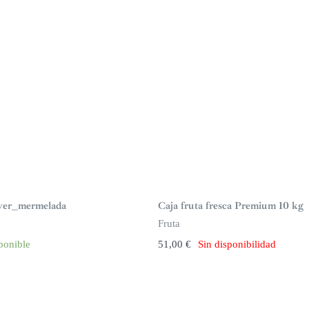
S
i
n
er_mermelada
Caja fruta fresca Premium 10 kg
s
t
Fruta
o
c
ponible
51,00
€
Sin disponibilidad
k