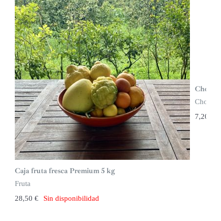
Chocola
Chocola
7,20
€
Caja fruta fresca Premium 5 kg
Fruta
28,50
€
Sin disponibilidad