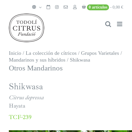
Saltar
0 artículos
0,00 €
al
contenido
Inicio
/
La colección de cítricos
/
Grupos Varietales
/
Mandarinos y sus híbridos
/
Shikwasa
Otros Mandarinos
Shikwasa
Citrus depressa
Hayata
TCF-239