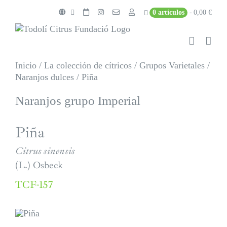
Saltar
0 artículos
0,00 €
al
contenido
Inicio
/
La colección de cítricos
/
Grupos Varietales
/
Naranjos dulces
/
Piña
Naranjos grupo Imperial
Piña
Citrus sinensis
(L.) Osbeck
TCF-157