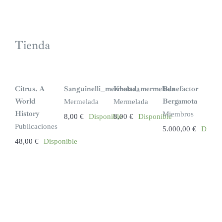
Tienda
Citrus. A
Sanguinelli_mermelada
Khatta_mermelada
Benefactor
World
Bergamota
Mermelada
Mermelada
History
Miembros
8,00
€
Disponible
8,00
€
Disponible
Publicaciones
5.000,00
€
Dispon
48,00
€
Disponible