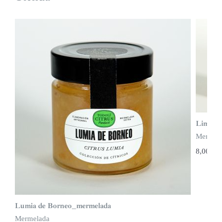
Limón I
Mermel
8,00
€
Lumia de Borneo_mermelada
Mermelada