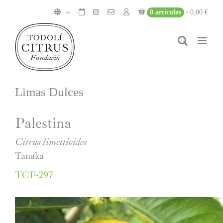
Saltar
0 artículos
0,00 €
al
contenido
Limas Dulces
Palestina
Citrus limettioides
Tanaka
TCF-297