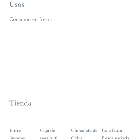
Usos
Consumo en freco.
Tienda
S
S
i
i
n
n
Entre
Caja de
Chocolate de
Caja fruta
s
s
t
t
limones
regalo_6
Cidra
fresca variada