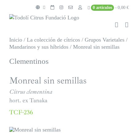
Saltar
0 artículos
0,00 €
al
contenido
Inicio
/
La colección de cítricos
/
Grupos Varietales
/
Mandarinos y sus híbridos
/
Monreal sin semillas
Clementinos
Monreal sin semillas
Citrus clementina
hort. ex Tanaka
TCF-236