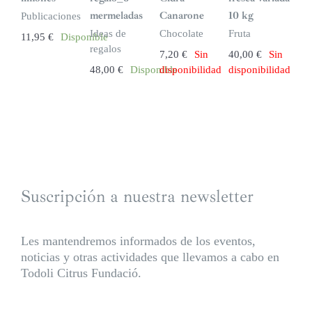
o
o
c
c
mermeladas
Canarone
10 kg
Publicaciones
k
k
Ideas de
Chocolate
Fruta
11,95
€
Disponible
regalos
7,20
€
Sin
40,00
€
Sin
48,00
€
Disponible
disponibilidad
disponibilidad
Suscripción a nuestra newsletter
Les mantendremos informados de los eventos,
noticias y otras actividades que llevamos a cabo en
Todoli Citrus Fundació.