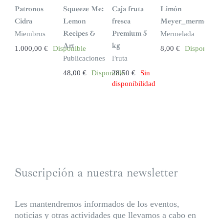
i
n
Patronos
Squeeze Me:
Caja fruta
Limón
s
t
Cidra
Lemon
fresca
Meyer_mermelad
o
c
Recipes &
Premium 5
Miembros
Mermelada
k
Art
kg
1.000,00
€
Disponible
8,00
€
Disponible
Publicaciones
Fruta
48,00
€
Disponible
28,50
€
Sin
disponibilidad
Suscripción a nuestra newsletter
Les mantendremos informados de los eventos,
noticias y otras actividades que llevamos a cabo en