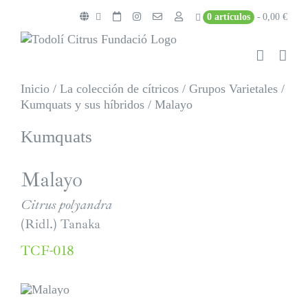
Saltar
0 artículos
0,00 €
al
contenido
Inicio
/
La colección de cítricos
/
Grupos Varietales
/
Kumquats y sus híbridos
/
Malayo
Kumquats
Malayo
Citrus polyandra
(Ridl.) Tanaka
TCF-018