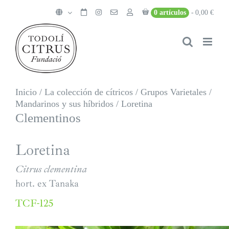
Saltar
0 artículos
0,00 €
al
contenido
Inicio
/
La colección de cítricos
/
Grupos Varietales
/
Mandarinos y sus híbridos
/
Loretina
Clementinos
Loretina
Citrus clementina
hort. ex Tanaka
TCF-125