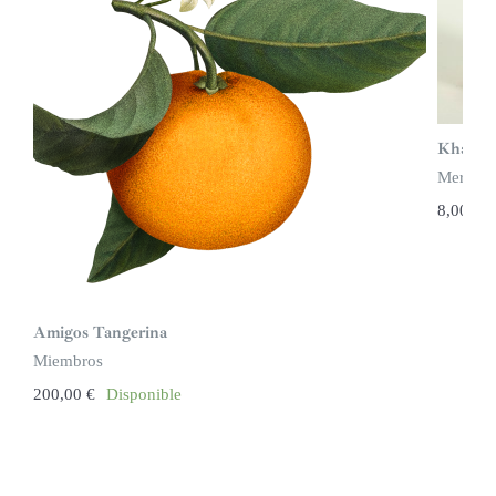
Khatta
Mermel
8,00
€
Amigos Tangerina
Miembros
200,00
€
Disponible