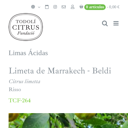
Saltar
0 artículos
0,00 €
al
contenido
Limas Ácidas
Limeta de Marrakech - Beldi
Citrus limetta
Risso
TCF-264