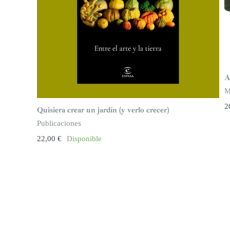
A
M
2
Quisiera crear un jardín (y verlo crecer)
Publicaciones
22,00
€
Disponible