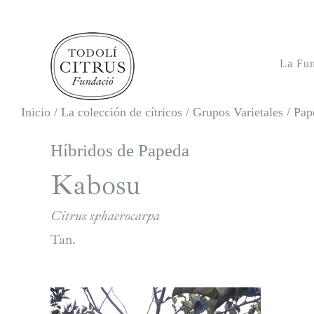
Saltar
al
contenido
La Fu
Inicio
/
La colección de cítricos
/
Grupos Varietales
/
Pap
Híbridos de Papeda
Kabosu
Citrus sphaerocarpa
Tan.