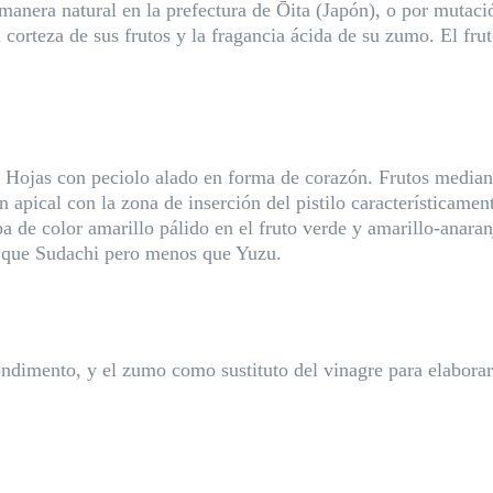
 manera natural en la prefectura de Ōita (Japón), o por muta
la corteza de sus frutos y la fragancia ácida de su zumo. El f
o. Hojas con peciolo alado en forma de corazón. Frutos media
 apical con la zona de inserción del pistilo característicame
pa de color amarillo pálido en el fruto verde y amarillo-anar
s que Sudachi pero menos que Yuzu.
ndimento, y el zumo como sustituto del vinagre para elaborar