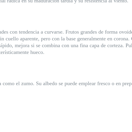
l radica en su maduración tardía y su resistencia al viento.
ndes con tendencia a curvarse. Frutos grandes de forma ovoi
sin cuello aparente, pero con la base generalmente en corona. 
ípido, mejora si se combina con una fina capa de corteza. Pu
cterísticamente hueco.
za como el zumo. Su albedo se puede emplear fresco o en pre