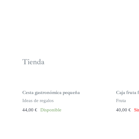
Tienda
S
i
n
Cesta gastronómica pequeña
Caja fruta 
s
t
Ideas de regalos
Fruta
o
c
44,00
€
Disponible
40,00
€
Si
k