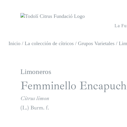
Saltar
al
contenido
La Fu
Inicio
/
La colección de cítricos
/
Grupos Varietales
/
Lim
Limoneros
Femminello Encapuch
Citrus limon
(L.) Burm. f.