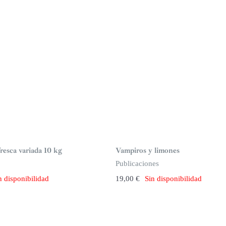
S
i
n
fresca variada 10 kg
Vampiros y limones
s
t
Publicaciones
o
c
n disponibilidad
19,00
€
Sin disponibilidad
k