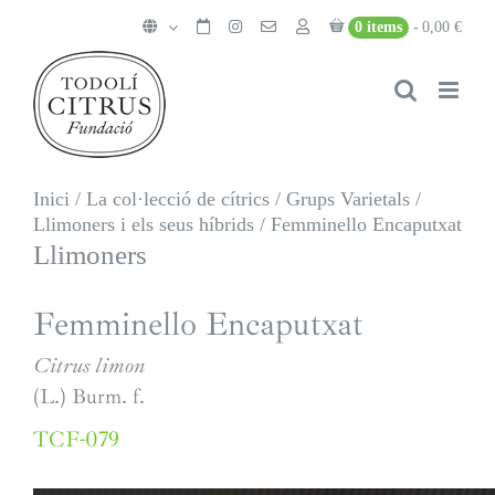
Skip
0 items
0,00 €
to
content
Inici
/
La col·lecció de cítrics
/
Grups Varietals
/
Llimoners i els seus híbrids
/
Femminello Encaputxat
Llimoners
Femminello Encaputxat
Citrus limon
(L.) Burm. f.
TCF-079