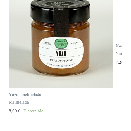
Xocolat
Xocolat
7,20
€
Yuzu_melmelada
Melmelada
8,00
€
Disponible