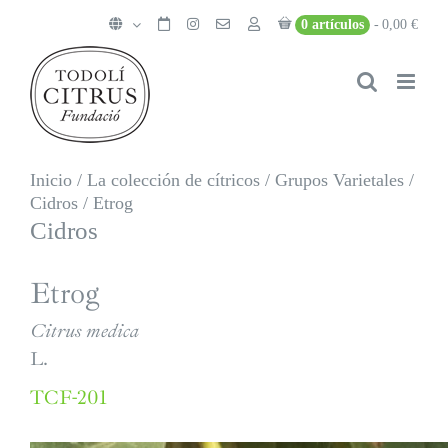
Saltar
0 artículos
0,00 €
al
contenido
Inicio
/
La colección de cítricos
/
Grupos Varietales
/
Cidros
/
Etrog
Cidros
Etrog
Citrus medica
L.
TCF-201