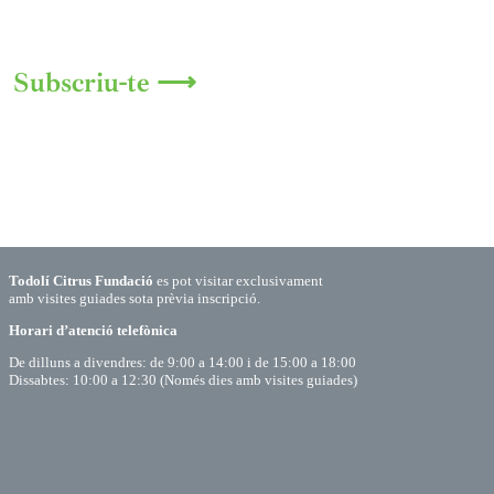
Subscriu-te ⟶
Todolí Citrus Fundació
es pot visitar exclusivament
amb visites guiades sota prèvia inscripció.
Horari d’atenció telefònica
De dilluns a divendres: de 9:00 a 14:00 i de 15:00 a 18:00
Dissabtes: 10:00 a 12:30 (Només dies amb visites guiades)