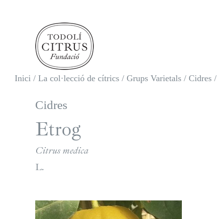
Skip
to
content
Inici
/
La col·lecció de cítrics
/
Grups Varietals
/
Cidres
/
Cidres
Etrog
Citrus medica
L.