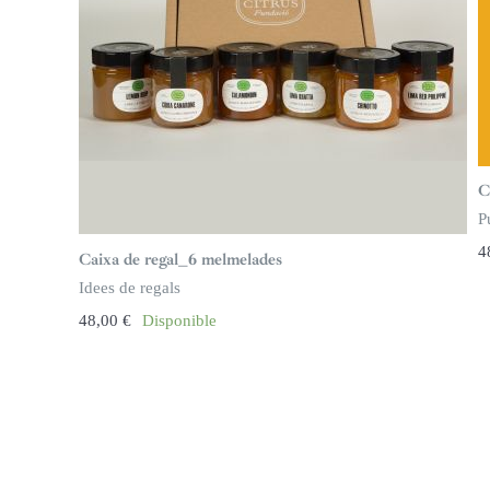
C
P
4
Caixa de regal_6 melmelades
Idees de regals
48,00
€
Disponible