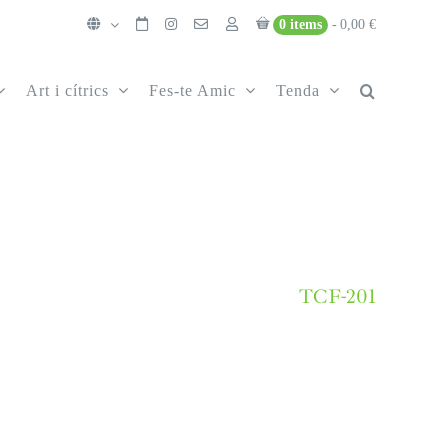
0 items
0,00 €
Art i cítrics
Fes-te Amic
Tenda
TCF-201