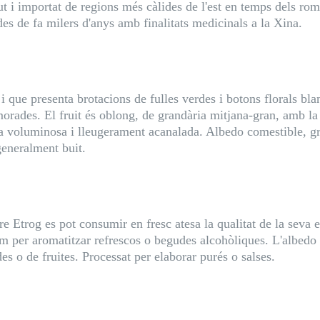
 i importat de regions més càlides de l'est en temps dels rom
 des de fa milers d'anys amb finalitats medicinals a la Xina.
i que presenta brotacions de fulles verdes i botons florals bla
 morades. El fruit és oblong, de grandària mitjana-gran, amb l
ica voluminosa i lleugerament acanalada. Albedo comestible, gr
generalment buit.
e Etrog es pot consumir en fresc atesa la qualitat de la seva e
m per aromatitzar refrescos o begudes alcohòliques. L'albedo
s o de fruites. Processat per elaborar purés o salses.