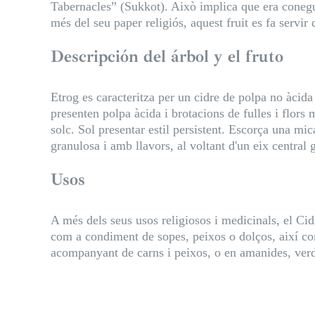
Tabernacles” (Sukkot). Això implica que era conegut
més del seu paper religiós, aquest fruit es fa servir
Descripción del árbol y el fruto
Etrog es caracteritza per un cidre de polpa no àcida 
presenten polpa àcida i brotacions de fulles i flors
solc. Sol presentar estil persistent. Escorça una m
granulosa i amb llavors, al voltant d'un eix central 
Usos
A més dels seus usos religiosos i medicinals, el Cidr
com a condiment de sopes, peixos o dolços, així co
acompanyant de carns i peixos, o en amanides, verde