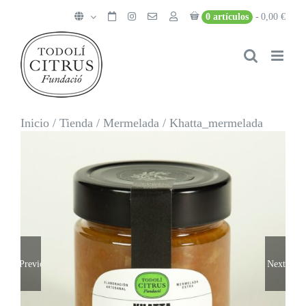
Saltar
0 artículos
0,00 €
al
contenido
Inicio
/
Tienda
/
Mermelada
/
Khatta_mermelada
Previous
Next