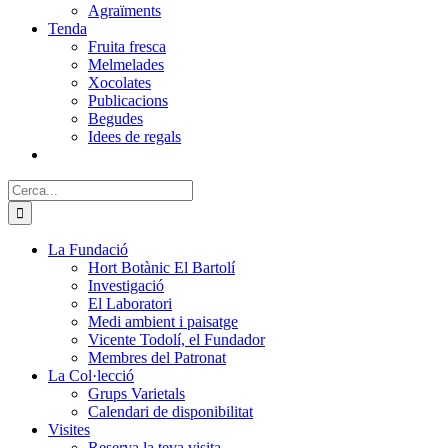
Agraïments
Tenda
Fruita fresca
Melmelades
Xocolates
Publicacions
Begudes
Idees de regals
Cerca:
La Fundació
Hort Botànic El Bartolí
Investigació
El Laboratori
Medi ambient i paisatge
Vicente Todolí, el Fundador
Membres del Patronat
La Col·lecció
Grups Varietals
Calendari de disponibilitat
Visites
Reserva la teva visita