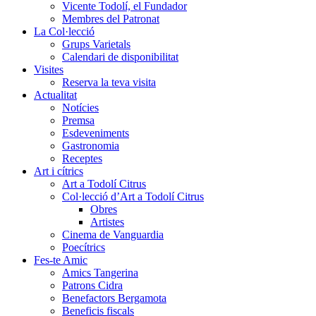
Vicente Todolí, el Fundador
Membres del Patronat
La Col·lecció
Grups Varietals
Calendari de disponibilitat
Visites
Reserva la teva visita
Actualitat
Notícies
Premsa
Esdeveniments
Gastronomia
Receptes
Art i cítrics
Art a Todolí Citrus
Col·lecció d’Art a Todolí Citrus
Obres
Artistes
Cinema de Vanguardia
Poecítrics
Fes-te Amic
Amics Tangerina
Patrons Cidra
Benefactors Bergamota
Beneficis fiscals