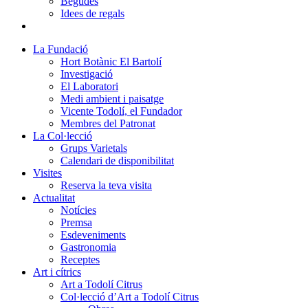
Begudes
Idees de regals
La Fundació
Hort Botànic El Bartolí
Investigació
El Laboratori
Medi ambient i paisatge
Vicente Todolí, el Fundador
Membres del Patronat
La Col·lecció
Grups Varietals
Calendari de disponibilitat
Visites
Reserva la teva visita
Actualitat
Notícies
Premsa
Esdeveniments
Gastronomia
Receptes
Art i cítrics
Art a Todolí Citrus
Col·lecció d’Art a Todolí Citrus