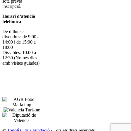
sota prèvia
inscripció.
Horari d’atenció
telefònica
De dilluns a
divendres: de 9:00 a
14:00 i de 15:00 a
18:00
Dissabtes: 10:00 a
12:30 (Només dies
amb visites guiades)
©
Todolí Citrus Fundació
· Tots els drets reservats