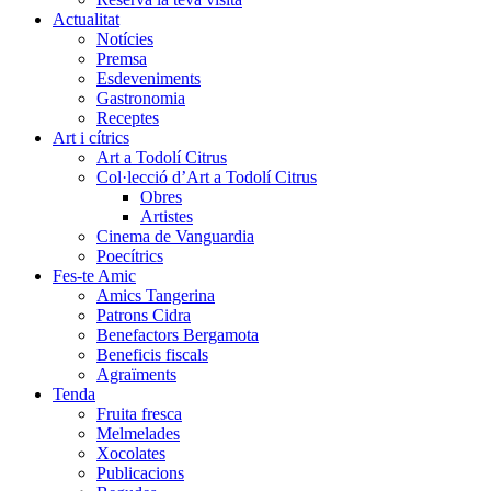
Actualitat
Notícies
Premsa
Esdeveniments
Gastronomia
Receptes
Art i cítrics
Art a Todolí Citrus
Col·lecció d’Art a Todolí Citrus
Obres
Artistes
Cinema de Vanguardia
Poecítrics
Fes-te Amic
Amics Tangerina
Patrons Cidra
Benefactors Bergamota
Beneficis fiscals
Agraïments
Tenda
Fruita fresca
Melmelades
Xocolates
Publicacions