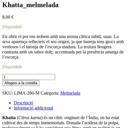
Khatta_melmelada
8,00
€
Disponible
En obrir el pot ens trobem amb una aroma cítrica subtil, suau. La
seva aparença reflecteix el seu origen, ja que barreja tons grocs amb
verdosos i el taronja de l’escorça madura. La textura lleugera
contrasta amb un sabor dolç, accentuada per la presència amarga de
l’escorça.
Disponible
quantitat
de
Afegeix a la cistella
Khatta_melmelada
SKU:
LIMA-280-M
Categoria:
Melmelada
Descripció
Informació addicional
Khatta
(
Citrus karna
) és un cítric originari de l’Índia, on ha estat
cultivat des de temps immemorials. Donada l’acidesa de la polpa,
tradicionalment se li ha considerat una llima, però en realitat és un