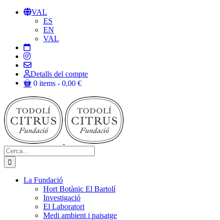
Skip
VAL
to
ES
content
EN
VAL
Detalls del compte
0 items
0,00 €
Cerca:
La Fundació
Hort Botànic El Bartolí
Investigació
El Laboratori
Medi ambient i paisatge