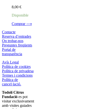
8,00
€
Disponible
Comprar ⟶
Contacte
Reserva d’entrades
On trobar-nos
Preguntes freqüents
Portal de
transparència
Avís Legal
Política de cookies
Política de privadesa
Termes i condicions
Política de
cancel·lació.
Todolí Citrus
Fundació
es pot
visitar exclusivament
amb visites guiades