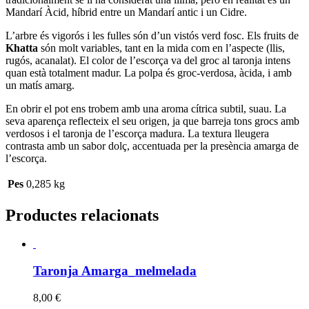
Mandarí Àcid, híbrid entre un Mandarí antic i un Cidre.
L’arbre és vigorós i les fulles són d’un vistós verd fosc. Els fruits de
Khatta
són molt variables, tant en la mida com en l’aspecte (llis,
rugós, acanalat). El color de l’escorça va del groc al taronja intens
quan està totalment madur. La polpa és groc-verdosa, àcida, i amb
un matís amarg.
En obrir el pot ens trobem amb una aroma cítrica subtil, suau. La
seva aparença reflecteix el seu origen, ja que barreja tons grocs amb
verdosos i el taronja de l’escorça madura. La textura lleugera
contrasta amb un sabor dolç, accentuada per la presència amarga de
l’escorça.
Pes
0,285 kg
Productes relacionats
Taronja Amarga_melmelada
8,00
€