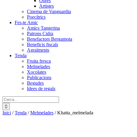
Obres
Artistes
Cinema de Vanguardia
Poecítrics
Fes-te Amic
Amics Tangerina
Patrons Cidra
Benefactors Bergamota
Beneficis fiscals
Agraïments
Tenda
Fruita fresca
Melmelades
Xocolates
Publicacions
Begudes
Idees de regals
Cerca:
Inici
/
Tenda
/
Melmelades
/
Khatta_melmelada