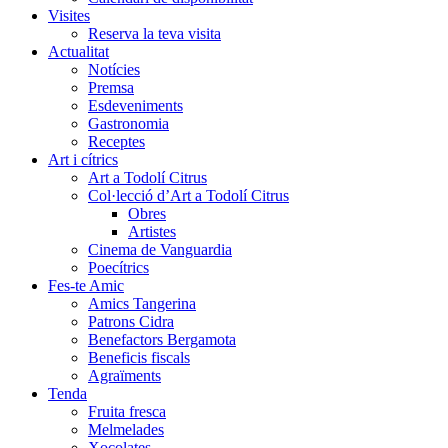
Visites
Reserva la teva visita
Actualitat
Notícies
Premsa
Esdeveniments
Gastronomia
Receptes
Art i cítrics
Art a Todolí Citrus
Col·lecció d’Art a Todolí Citrus
Obres
Artistes
Cinema de Vanguardia
Poecítrics
Fes-te Amic
Amics Tangerina
Patrons Cidra
Benefactors Bergamota
Beneficis fiscals
Agraïments
Tenda
Fruita fresca
Melmelades
Xocolates