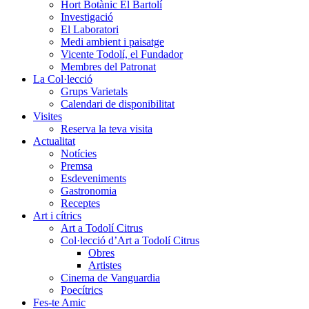
Hort Botànic El Bartolí
Investigació
El Laboratori
Medi ambient i paisatge
Vicente Todolí, el Fundador
Membres del Patronat
La Col·lecció
Grups Varietals
Calendari de disponibilitat
Visites
Reserva la teva visita
Actualitat
Notícies
Premsa
Esdeveniments
Gastronomia
Receptes
Art i cítrics
Art a Todolí Citrus
Col·lecció d’Art a Todolí Citrus
Obres
Artistes
Cinema de Vanguardia
Poecítrics
Fes-te Amic