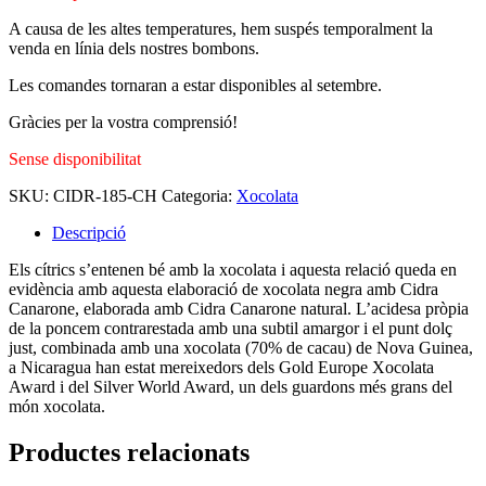
A causa de les altes temperatures, hem suspés temporalment la
venda en línia dels nostres bombons.
Les comandes tornaran a estar disponibles al setembre.
Gràcies per la vostra comprensió!
Sense disponibilitat
SKU:
CIDR-185-CH
Categoria:
Xocolata
Descripció
Els cítrics s’entenen bé amb la xocolata i aquesta relació queda en
evidència amb aquesta elaboració de xocolata negra amb Cidra
Canarone, elaborada amb Cidra Canarone natural. L’acidesa pròpia
de la poncem contrarestada amb una subtil amargor i el punt dolç
just, combinada amb una xocolata (70% de cacau) de Nova Guinea,
a Nicaragua han estat mereixedors dels Gold Europe Xocolata
Award i del Silver World Award, un dels guardons més grans del
món xocolata.
Productes relacionats