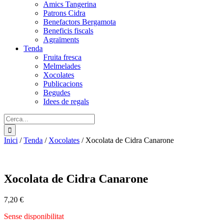
Amics Tangerina
Patrons Cidra
Benefactors Bergamota
Beneficis fiscals
Agraïments
Tenda
Fruita fresca
Melmelades
Xocolates
Publicacions
Begudes
Idees de regals
Cerca:
Inici
/
Tenda
/
Xocolates
/
Xocolata de Cidra Canarone
Xocolata de Cidra Canarone
7,20
€
Sense disponibilitat