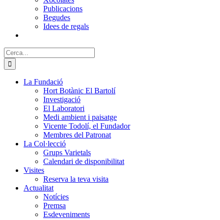
Publicacions
Begudes
Idees de regals
Cerca:
La Fundació
Hort Botànic El Bartolí
Investigació
El Laboratori
Medi ambient i paisatge
Vicente Todolí, el Fundador
Membres del Patronat
La Col·lecció
Grups Varietals
Calendari de disponibilitat
Visites
Reserva la teva visita
Actualitat
Notícies
Premsa
Esdeveniments