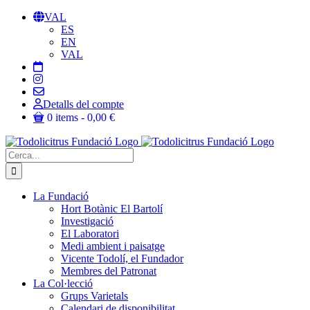
Skip
VAL
to
ES
content
EN
VAL
Detalls del compte
0 items
0,00 €
Cerca:
La Fundació
Hort Botànic El Bartolí
Investigació
El Laboratori
Medi ambient i paisatge
Vicente Todolí, el Fundador
Membres del Patronat
La Col·lecció
Grups Varietals
Calendari de disponibilitat