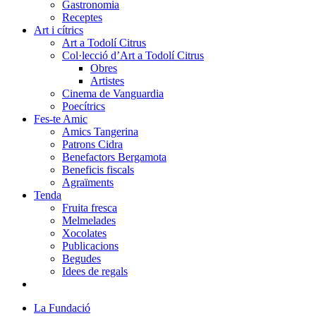
Gastronomia
Receptes
Art i cítrics
Art a Todolí Citrus
Col·lecció d’Art a Todolí Citrus
Obres
Artistes
Cinema de Vanguardia
Poecítrics
Fes-te Amic
Amics Tangerina
Patrons Cidra
Benefactors Bergamota
Beneficis fiscals
Agraïments
Tenda
Fruita fresca
Melmelades
Xocolates
Publicacions
Begudes
Idees de regals
La Fundació