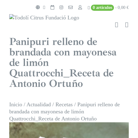
Saltar
0 artículos
0,00 €
al
contenido
Panipuri relleno de
brandada con mayonesa
de limón
Quattrocchi_Receta de
Antonio Ortuño
Inicio
/
Actualidad
/
Recetas
/
Panipuri relleno de
brandada con mayonesa de limón
Quattrocchi_Receta de Antonio Ortuño