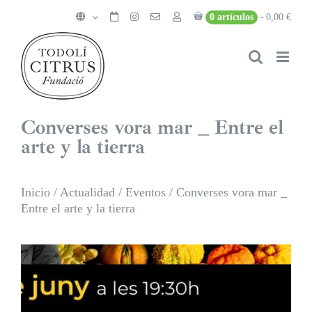
Saltar
0 artículos
0,00 €
al
contenido
Converses vora mar _ Entre el
arte y la tierra
Inicio
/
Actualidad
/
Eventos
/
Converses vora mar _
Entre el arte y la tierra