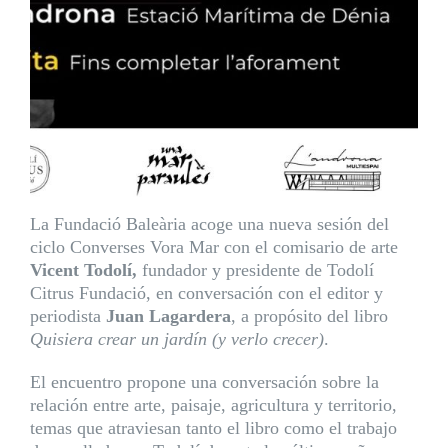
La
Fundació Baleària
acoge una nueva sesión del
ciclo Converses Vora Mar con el comisario de arte
Vicent Todolí,
fundador y presidente de Todolí
Citrus Fundació, en conversación con el editor y
periodista
Juan Lagardera
, a propósito del libro
Quisiera crear un jardín (y verlo crecer)
.
El encuentro propone una conversación sobre la
relación entre arte, paisaje, agricultura y territorio,
temas que atraviesan tanto el libro como el trabajo