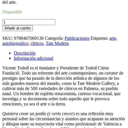
del arte.
Disponible
Quisiera
crear
Añadir al carrito
un
jardín
SKU:
9788467069136
Categoría:
Publicaciones
Etiquetas:
arte
,
(y
autobiografico
,
cítricos
,
Tate Modern
verlo
crecer)
Descripción
cantidad
Información adicional
Vicente Todolí es el fundador y Presidente de Todolí Citrus
Fundació. Todo un referente del arte contemporáneo, un
curator
de
prestigio que ha pasado de la dirección artística de algunos de los
más grandes museos del mundo, como la Tate Modern Gallery, a
cultivar más de 500 variedades de cítricos en Palmera, su pueblo
natal. Un hombre de espíritu renacentista, curioso vocacional, que
investiga y se documenta sobre todo aquello que le provoca
emociones, ya sea el arte o la tierra.
Quisiera crear un jardín (y verlo crecer)
es una reflexión muy
personal sobre las circunstancias y asuntos que acaparan su atención
y dibujan tanto su trayectoria vital como profesional: de Valencia a