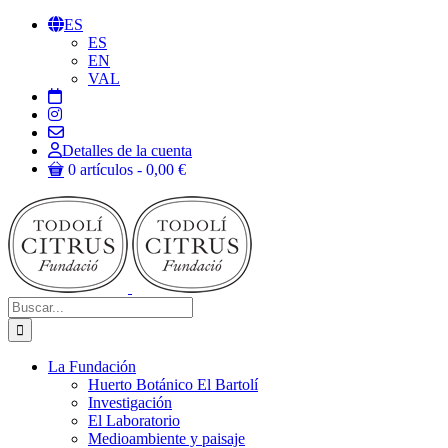
Saltar
ES
al
ES
contenido
EN
VAL
Detalles de la cuenta
0 artículos
0,00 €
Buscar:
La Fundación
Huerto Botánico El Bartolí
Investigación
El Laboratorio
Medioambiente y paisaje